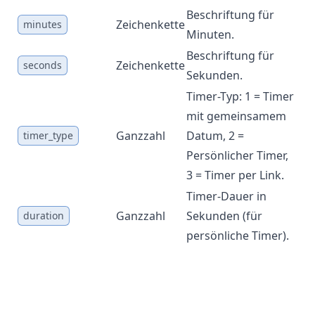
Beschriftung für
Zeichenkette
Ne
minutes
Minuten.
Beschriftung für
Zeichenkette
Ne
seconds
Sekunden.
Timer-Typ: 1 = Timer
mit gemeinsamem
Ganzzahl
Datum, 2 =
Ne
timer_type
Persönlicher Timer,
3 = Timer per Link.
Timer-Dauer in
Ganzzahl
Sekunden (für
Ne
duration
persönliche Timer).