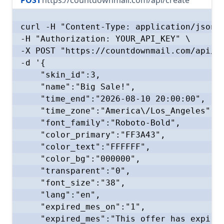
POST
https://countdownmail.com/api/create
curl -H "Content-Type: application/json" 
-H "Authorization: YOUR_API_KEY" \

-X POST "https://countdownmail.com/api/cr
-d '{

    "skin_id":3,

    "name":"Big Sale!",

    "time_end":"2026-08-10 20:00:00",

    "time_zone":"America\/Los_Angeles",

    "font_family":"Roboto-Bold",

    "color_primary":"FF3A43",

    "color_text":"FFFFFF",

    "color_bg":"000000",

    "transparent":"0",

    "font_size":"38",

    "lang":"en",

    "expired_mes_on":"1",

    "expired_mes":"This offer has expired