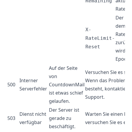
aktuell
Remaining
Ratenli
Der Zei
dem da
X-
Ratenli
RateLimit-
zurück
Reset
wird, i
Epoch
Auf der Seite
Versuchen Sie es spä
von
Interner
Wenn das Problem w
500
CountdownMail
Serverfehler
besteht, kontaktiere
ist etwas schief
Support.
gelaufen.
Der Server ist
Dienst nicht
Warten Sie einen M
503
gerade zu
verfügbar
versuchen Sie es ern
beschäftigt.