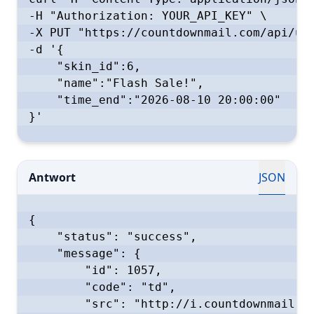
-H "Authorization: YOUR_API_KEY" \

-X PUT "https://countdownmail.com/api/upd
-d '{

    "skin_id":6,

    "name":"Flash Sale!",

    "time_end":"2026-08-10 20:00:00"

}'

Antwort
JSON
{

    "status": "success",

    "message": {

        "id": 1057,

        "code": "td",

        "src": "http://i.countdownmail.co