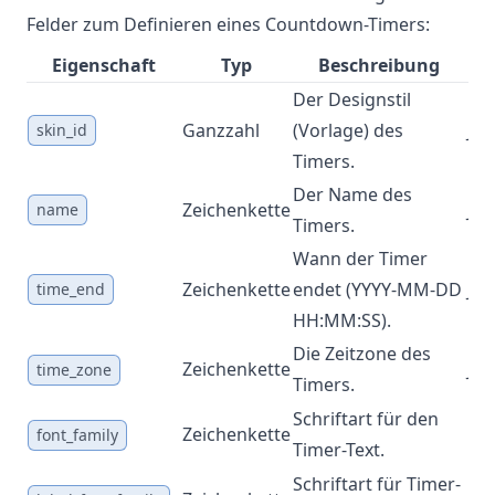
Felder zum Definieren eines Countdown-Timers:
Eigenschaft
Typ
Beschreibung
Erf
Der Designstil
Ganzzahl
(Vorlage) des
Ja
skin_id
Timers.
Der Name des
Zeichenkette
Ja
name
Timers.
Wann der Timer
Zeichenkette
endet (YYYY-MM-DD
Ja
time_end
HH:MM:SS).
Die Zeitzone des
Zeichenkette
Ja
time_zone
Timers.
Schriftart für den
Zeichenkette
Ne
font_family
Timer-Text.
Schriftart für Timer-