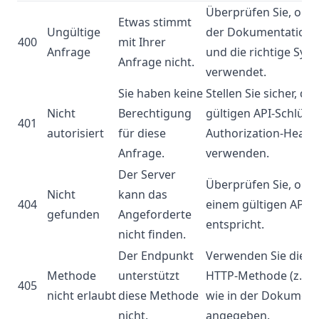
Überprüfen Sie, ob I
Etwas stimmt
Ungültige
der Dokumentation e
400
mit Ihrer
Anfrage
und die richtige Synt
Anfrage nicht.
verwendet.
Sie haben keine
Stellen Sie sicher, da
Nicht
Berechtigung
gültigen API-Schlüss
401
autorisiert
für diese
Authorization-Heade
Anfrage.
verwenden.
Der Server
Überprüfen Sie, ob I
Nicht
kann das
404
einem gültigen API-
gefunden
Angeforderte
entspricht.
nicht finden.
Der Endpunkt
Verwenden Sie die ri
Methode
unterstützt
HTTP-Methode (z.B. 
405
nicht erlaubt
diese Methode
wie in der Dokument
nicht.
angegeben.