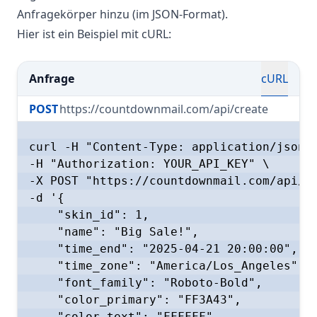
Anfragekörper hinzu (im JSON-Format).
Hier ist ein Beispiel mit cURL:
Anfrage
cURL
POST
https://countdownmail.com/api/create
curl -H "Content-Type: application/json" 
-H "Authorization: YOUR_API_KEY" \

-X POST "https://countdownmail.com/api/cr
-d '{

    "skin_id": 1,

    "name": "Big Sale!",

    "time_end": "2025-04-21 20:00:00",

    "time_zone": "America/Los_Angeles",

    "font_family": "Roboto-Bold",

    "color_primary": "FF3A43",

    "color_text": "FFFFFF",
