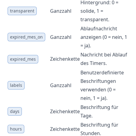
Hintergrund: 0 =
Ganzzahl
solide, 1 =
Ne
transparent
transparent.
Ablaufnachricht
Ganzzahl
anzeigen (0 = nein, 1
Ne
expired_mes_on
= ja).
Nachricht bei Ablauf
Zeichenkette
Ne
expired_mes
des Timers.
Benutzerdefinierte
Beschriftungen
Ganzzahl
Ne
labels
verwenden (0 =
nein, 1 = ja).
Beschriftung für
Zeichenkette
Ne
days
Tage.
Beschriftung für
Zeichenkette
Ne
hours
Stunden.