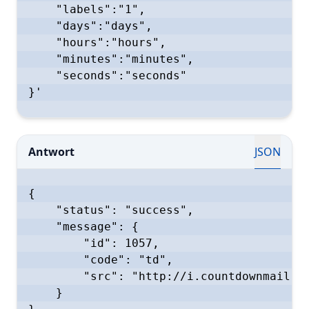
    "labels":"1",

    "days":"days",

    "hours":"hours",

    "minutes":"minutes",

    "seconds":"seconds"

}'

Antwort
JSON
{

    "status": "success",

    "message": {

        "id": 1057,

        "code": "td",

        "src": "http://i.countdownmail.co
    }
