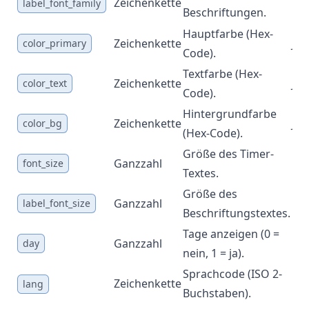
Zeichenkette
Ne
label_font_family
Beschriftungen.
Hauptfarbe (Hex-
Zeichenkette
Ja
color_primary
Code).
Textfarbe (Hex-
Zeichenkette
Ja
color_text
Code).
Hintergrundfarbe
Zeichenkette
Ja
color_bg
(Hex-Code).
Größe des Timer-
Ganzzahl
Ne
font_size
Textes.
Größe des
Ganzzahl
Ne
label_font_size
Beschriftungstextes.
Tage anzeigen (0 =
Ganzzahl
Ne
day
nein, 1 = ja).
Sprachcode (ISO 2-
Zeichenkette
Ne
lang
Buchstaben).