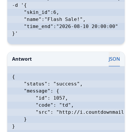
-d '{

    "skin_id":6,

    "name":"Flash Sale!",

    "time_end":"2026-08-10 20:00:00"

}'

Antwort
JSON
{

    "status": "success",

    "message": {

        "id": 1057,

        "code": "td",

        "src": "http://i.countdownmail.co
    }

}
