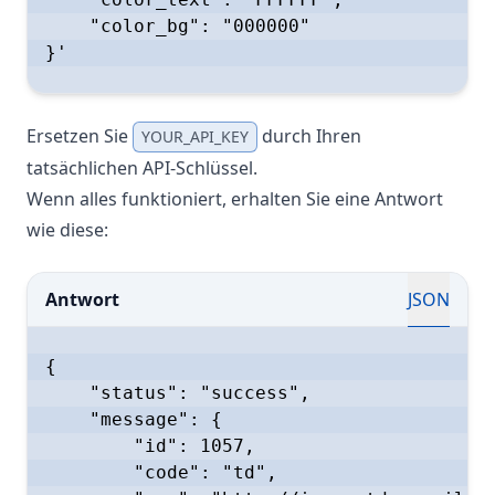
    "color_bg": "000000"

}'

Ersetzen Sie
durch Ihren
YOUR_API_KEY
tatsächlichen API-Schlüssel.
Wenn alles funktioniert, erhalten Sie eine Antwort
wie diese:
Antwort
JSON
{

    "status": "success",

    "message": {

        "id": 1057,

        "code": "td",
