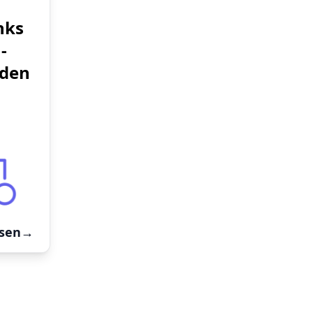
nks
-
nden
esen
→