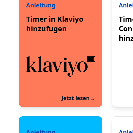
Anleitung
Anle
Timer in Klaviyo
Tim
hinzufugen
Con
hin
Jetzt lesen
→
Anleitung
Anle