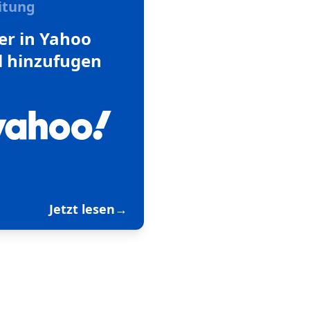
itung
er in Yahoo
l hinzufugen
Jetzt lesen
→