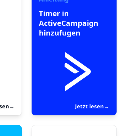
Timer in
ActiveCampaign
hinzufugen
esen
→
Jetzt lesen
→