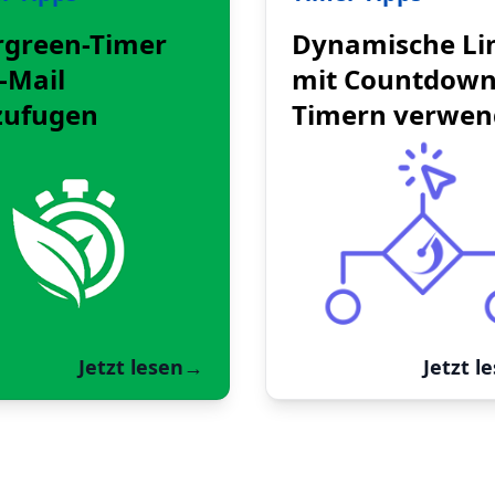
rgreen-Timer
Dynamische Li
-Mail
mit Countdown
zufugen
Timern verwe
Jetzt lesen
→
Jetzt l