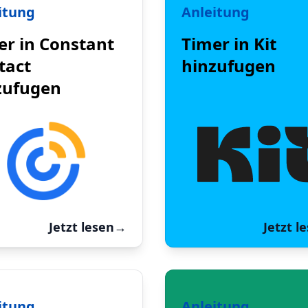
itung
Anleitung
er in Constant
Timer in Kit
tact
hinzufugen
zufugen
Jetzt lesen
→
Jetzt l
itung
Anleitung