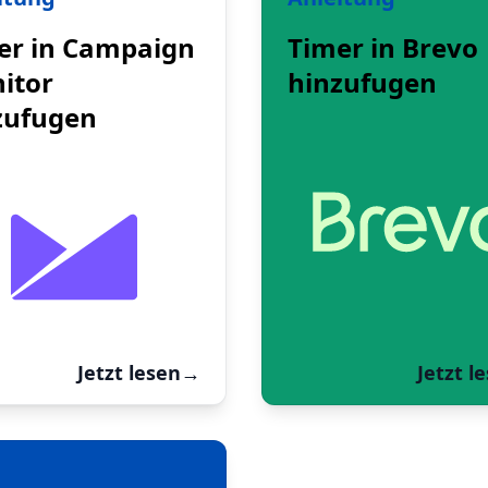
er in Campaign
Timer in Brevo
itor
hinzufugen
zufugen
Jetzt lesen
→
Jetzt l