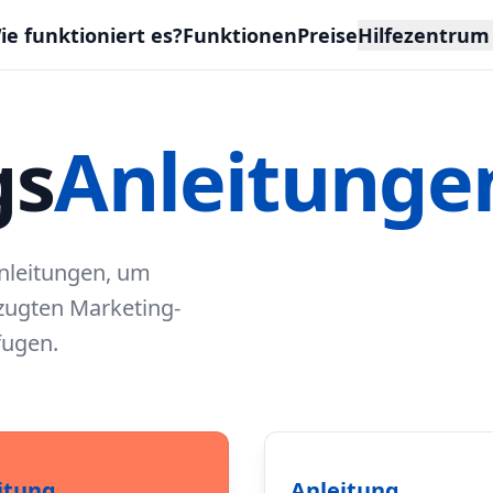
ie funktioniert es?
Funktionen
Preise
Hilfezentrum
gs
Anleitunge
Anleitungen, um
zugten Marketing-
fugen.
itung
Anleitung