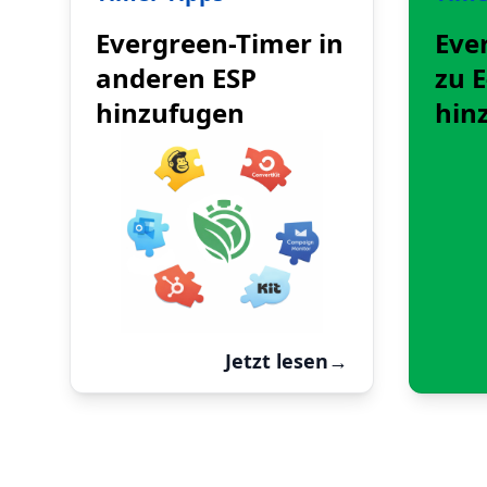
Evergreen-Timer in
Eve
anderen ESP
zu E
hinzufugen
hin
Jetzt lesen
→