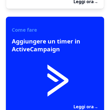
Leggi ora
→
Come fare
Aggiungere un timer in
ActiveCampaign
Leggi ora
→