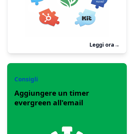
Leggi ora
→
Consigli
Aggiungere un timer
evergreen all'email