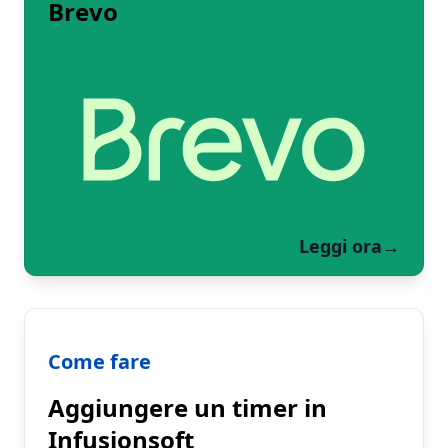
Brevo
Leggi ora
→
Come fare
Aggiungere un timer in
Infusionsoft