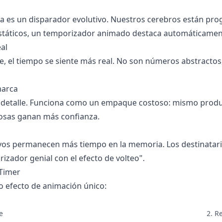
ica es un disparador evolutivo. Nuestros cerebros están pr
estáticos, un temporizador animado destaca automáticamen
al
e, el tiempo se siente más real. No son números abstract
marca
l detalle. Funciona como un empaque costoso: mismo produc
osas ganan más confianza.
vos permanecen más tiempo en la memoria. Los destinatari
izador genial con el efecto de volteo".
 Timer
o efecto de animación único:
e
2. R