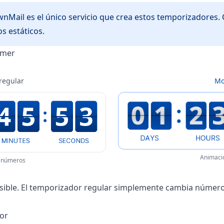
Mail es el único servicio que crea estos temporizadores. 
 estáticos.
imer
regular
Mo
Animació
 números
isible. El temporizador regular simplemente cambia númer
or