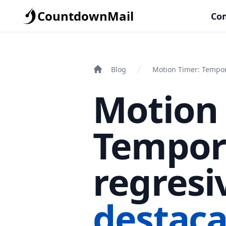
CountdownMail
Co
Blog
Motion Timer: Tempor
Motion 
Tempor
regresi
destac