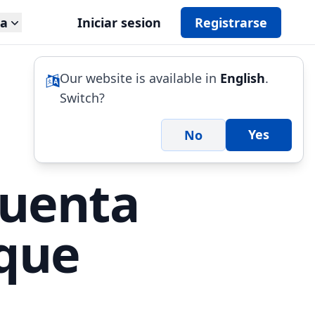
da
Iniciar sesion
Registrarse
Our website is available in
English
.
Switch?
Yes
No
cuenta
 que