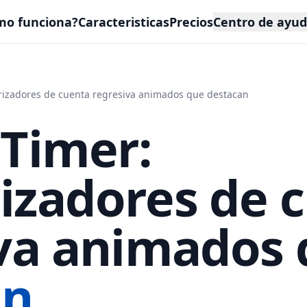
mo funciona?
Caracteristicas
Precios
Centro de ayu
izadores de cuenta regresiva animados que destacan
Timer:
izadores de 
va animados
an