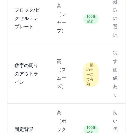
最
高
ブロック/ピ
良
（シ
100%
クセルテン
の
安全
ャー
プレート
選
プ）
択
試
高
す
数字の周り
一部
（ス
価
のケ
のアウトラ
ース
ムー
値
で有
イン
効
ズ）
あ
り
高
良
（ボ
い
100%
固定背景
ック
代
安全