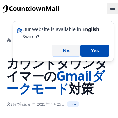
CountdownMail
Op
Our website is available in
English
.
Switch?
ブロ
カウントダウンタイマーのGmailダークモー
グ
ド対策
Yes
No
カウントダウンタ
イマーの
Gmailダ
ークモード
対策
8分で読めます
|
2025年11月25日
|
Tips