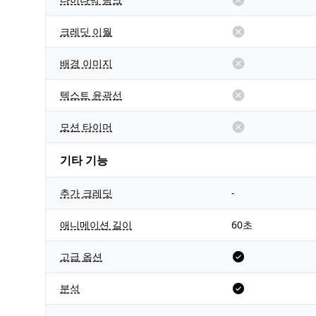
크레딧 이월
배경 이미지
텍스트 윤곽선
모션 타이머
기타 기능
추가 크레딧
-
애니메이션 길이
60초
고급 옵션
분석