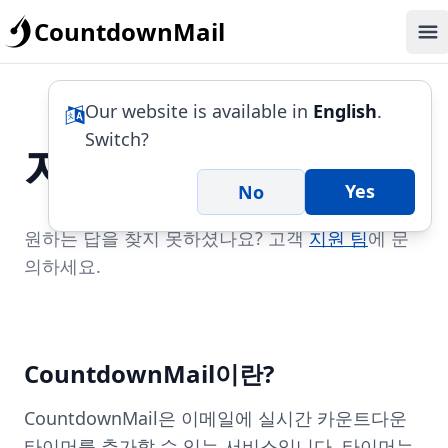
CountdownMail
Op
Our website is available in
English
.
Switch?
자주 묻는
질문
Yes
No
원하는 답을 찾지 못하셨나요? 고객
지원 팀
에 문
의하세요.
CountdownMail이란?
CountdownMail은 이메일에 실시간 카운트다운
타이머를 추가할 수 있는 서비스입니다. 타이머는