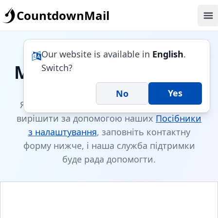
CountdownMail
Op
Our website is available in
English
.
Ми готові допомогти!
Switch?
Yes
No
Якщо у вас є проблема, яку ви не можете
вирішити за допомогою наших
Посібники
з налаштування
, заповніть контактну
форму нижче, і наша служба підтримки
буде рада допомогти.