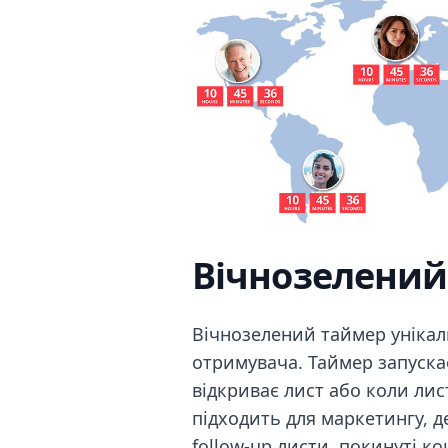
Вічнозелений
Вічнозелений таймер уніка
отримувача. Таймер запуска
відкриває лист або коли лис
підходить для маркетингу, д
follow-up листи, покинуті к