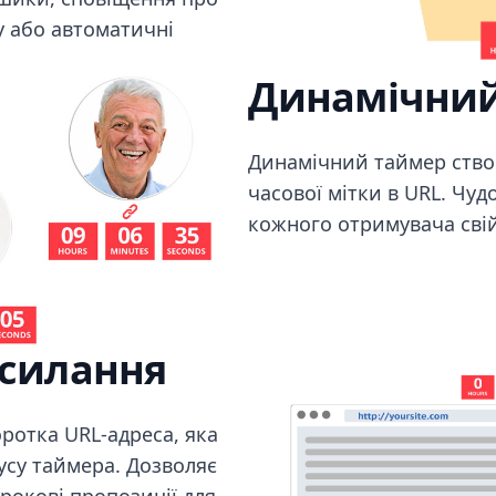
у або автоматичні
Динамічний
Динамічний таймер ство
часової мітки в URL. Чудо
кожного отримувача свій
осилання
ротка URL-адреса, яка
усу таймера. Дозволяє