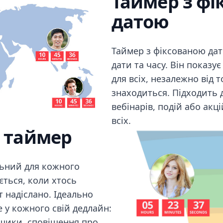
Таймер з фі
датою
Таймер з фіксованою дато
дати та часу. Він показ
для всіх, незалежно від т
знаходиться. Підходить д
вебінарів, подій або акц
всіх.
 таймер
льний для кожного
ється, коли хтось
т надіслано. Ідеально
е у кожного свій дедлайн:
ошики, сповіщення про