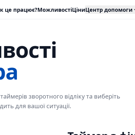
к це працює?
Можливості
Ціни
Центр допомоги
вості
ра
 таймерів зворотного відліку та виберіть
дить для вашої ситуації.