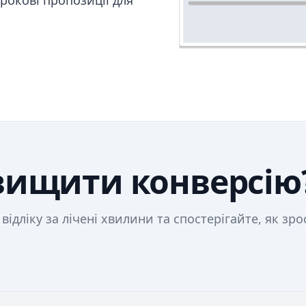
рокові пропозиції для
двищити конверсію
ідліку за лічені хвилини та спостерігайте, як зро