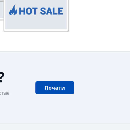
?
Почати
стає