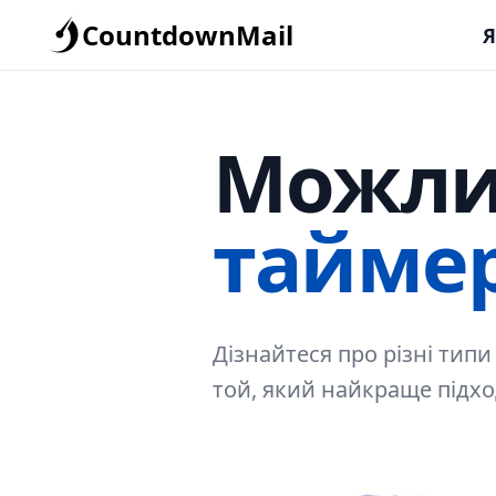
CountdownMail
Я
Можли
тайме
Дізнайтеся про різні типи
той, який найкраще підхо