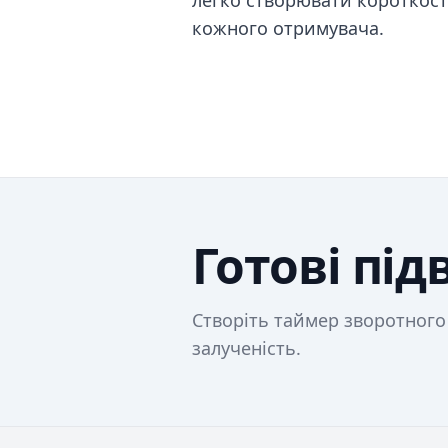
легко створювати короткост
кожного отримувача.
Готові пі
Створіть таймер зворотного в
залученість.