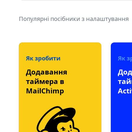
Популярні посібники з налаштування
Як зробити
Як з
Додавання
Дод
таймера в
тай
MailChimp
Act