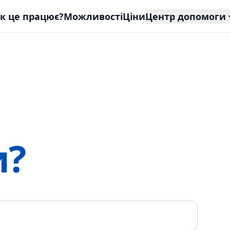
к це працює?
Можливості
Ціни
Центр допомоги
и?