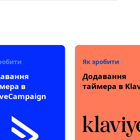
робити
Як зробити
авання
Додавання
мера в
таймера в Kla
iveCampaign