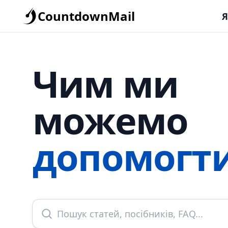
CountdownMail
Я
Чим ми
можемо
допомогт