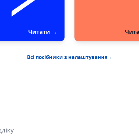
Читати
→
Чит
Всі посібники з налаштування
→
дліку