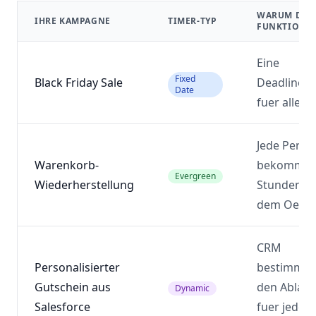
WARUM DAS
IHRE KAMPAGNE
TIMER-TYP
FUNKTIONIE
Eine
Fixed
Black Friday Sale
Deadline
Date
fuer alle
Jede Perso
Warenkorb-
bekommt 
Evergreen
Wiederherstellung
Stunden a
dem Oeffn
CRM
Personalisierter
bestimmt
Gutschein aus
den Ablauf
Dynamic
Salesforce
fuer jeden