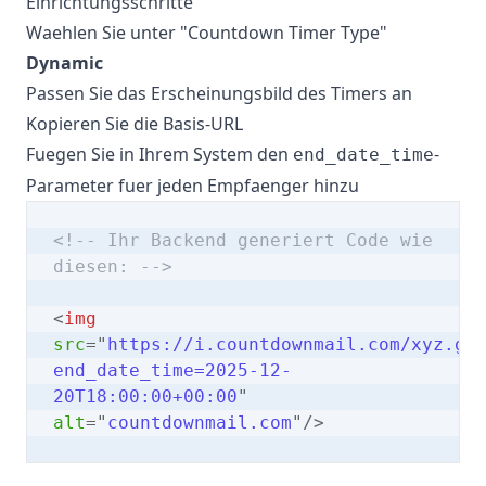
Einrichtungsschritte
Waehlen Sie unter "Countdown Timer Type"
Dynamic
Passen Sie das Erscheinungsbild des Timers an
Kopieren Sie die Basis-URL
Fuegen Sie in Ihrem System den
-
end_date_time
Parameter fuer jeden Empfaenger hinzu
<!-- Ihr Backend generiert Code wie
diesen: -->
<
img
src
=
"
https://i.countdownmail.com/xyz.gi
end_date_time=2025-12-
20T18:00:00+00:00
"
alt
=
"
countdownmail.com
"
/>