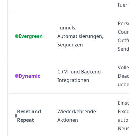
fuer all
Persoen
Funnels,
Countd
Evergreen
Automatisierungen,
Oeffnen
Sequenzen
Senden
Volle Ko
CRM- und Backend-
Dynamic
Deadlin
Integrationen
ueberg
Einstell
Reset and
Wiederkehrende
Fixed/E
Repeat
Aktionen
automat
Neustar