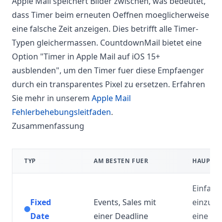
Apple Mail speichert Bilder zwischen, was bedeutet,
dass Timer beim erneuten Oeffnen moeglicherweise
eine falsche Zeit anzeigen. Dies betrifft alle Timer-
Typen gleichermassen. CountdownMail bietet eine
Option "Timer in Apple Mail auf iOS 15+
ausblenden", um den Timer fuer diese Empfaenger
durch ein transparentes Pixel zu ersetzen. Erfahren
Sie mehr in unserem
Apple Mail
Fehlerbehebungsleitfaden
.
Zusammenfassung
TYP
AM BESTEN FUER
HAUPTM
Einfach
Fixed
Events, Sales mit
einzuri
Date
einer Deadline
eine De