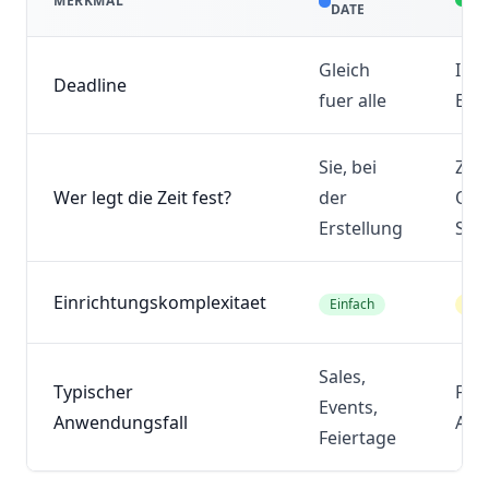
MERKMAL
DATE
Gleich
Indi
Deadline
fuer alle
Emp
Sie, bei
Zei
Wer legt die Zeit fest?
der
Oef
Erstellung
Sen
Einrichtungskomplexitaet
Einfach
Mit
Sales,
Typischer
Fun
Events,
Anwendungsfall
Aut
Feiertage